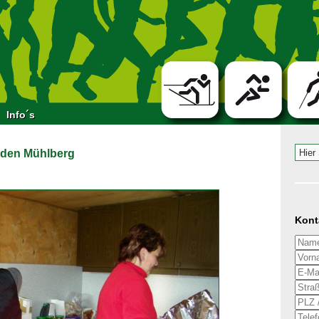
Info´s
 den Mühlberg
Kont