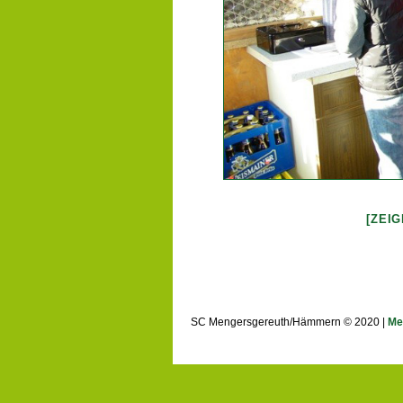
[ZEI
SC Mengersgereuth/Hämmern © 2020 |
Me