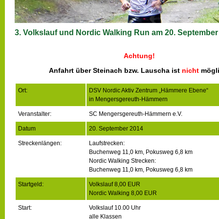
3. Volkslauf und Nordic Walking Run am 20. September
Achtung!
Anfahrt über Steinach bzw. Lauscha ist
nicht
mögli
Ort:
DSV Nordic Aktiv Zentrum „Hämmere Ebene“
in Mengersgereuth-Hämmern
Veranstalter:
SC Mengersgereuth-Hämmern e.V.
Datum
20. September 2014
Streckenlängen:
Laufstrecken:
Buchenweg 11,0 km, Pokusweg 6,8 km
Nordic Walking Strecken:
Buchenweg 11,0 km, Pokusweg 6,8 km
Startgeld:
Volkslauf 8,00 EUR
Nordic Walking 8,00 EUR
Start:
Volkslauf 10.00 Uhr
alle Klassen