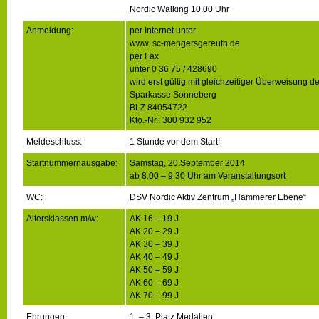
Nordic Walking 10.00 Uhr
Anmeldung:
per Internet unter
www. sc-mengersgereuth.de
per Fax
unter 0 36 75 / 428690
wird erst gültig mit gleichzeitiger Überweisung d
Sparkasse Sonneberg
BLZ 84054722
Kto.-Nr.: 300 932 952
Meldeschluss:
1 Stunde vor dem Start!
Startnummernausgabe:
Samstag, 20.September 2014
ab 8.00 – 9.30 Uhr am Veranstaltungsort
WC:
DSV Nordic Aktiv Zentrum „Hämmerer Ebene“
Altersklassen m/w:
AK 16 – 19 J
AK 20 – 29 J
AK 30 – 39 J
AK 40 – 49 J
AK 50 – 59 J
AK 60 – 69 J
AK 70 – 99 J
Ehrungen:
1. – 3. Platz Medalien