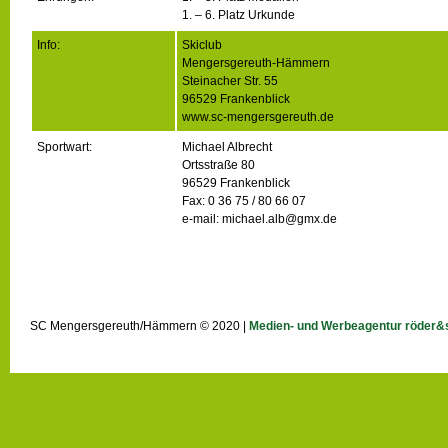
1. – 6. Platz Urkunde
Info:
Skiclub
Mengersgereuth-Hämmern
Steinacher Str. 55
96529 Frankenblick
www.sc-mengersgereuth.de
Sportwart:
Michael Albrecht
Ortsstraße 80
96529 Frankenblick
Fax: 0 36 75 / 80 66 07
e-mail: michael.alb@gmx.de
SC Mengersgereuth/Hämmern © 2020 |
Medien- und Werbeagentur röder