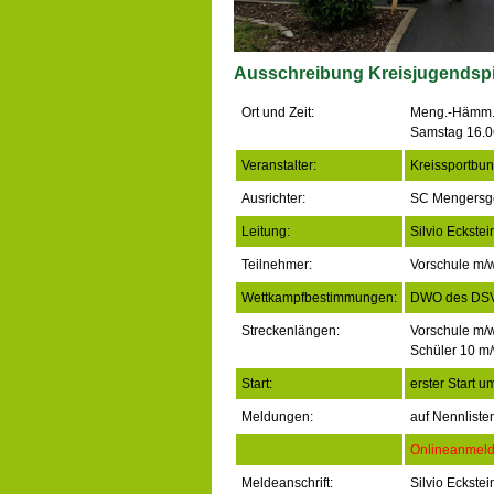
Ausschreibung Kreisjugendspie
Ort und Zeit:
Meng.-Hämm.
Samstag 16.0
Veranstalter:
Kreissportbu
Ausrichter:
SC Mengersg
Leitung:
Silvio Eckstei
Teilnehmer:
Vorschule m/
Wettkampfbestimmungen:
DWO des DS
Streckenlängen:
Vorschule m/
Schüler 10 m
Start:
erster Start 
Meldungen:
auf Nennliste
Onlineanmeldu
Meldeanschrift:
Silvio Eckste