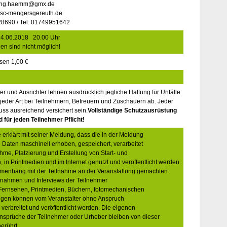
meng.haemm@gmx.de
w.sc-mengersgereuth.de
28690 / Tel. 01749951642
14.06.2018 20.00 Uhr
n sind nicht möglich!
ssen 1,00 €
er und Ausrichter lehnen ausdrücklich jegliche Haftung für Unfälle
eder Art bei Teilnehmern, Betreuern und Zuschauern ab. Jeder
ss ausreichend versichert sein.
Vollständige Schutzausrüstung
 für jeden Teilnehmer Pflicht!
erklärt mit seiner Meldung, dass die in der Meldung
aten maschinell erhoben, gespeichert, verarbeitet
ahme, Platzierung und Erstellung von Start- und
, in Printmedien und im Internet genutzt und veröffentlicht werden.
menhang mit der Teilnahme an der Veranstaltung gemachten
fnahmen und Interviews der Teilnehmer
Fernsehen, Printmedien, Büchern, fotomechanischen
ungen können vom Veranstalter ohne Anspruch
 verbreitet und veröffentlicht werden. Die eigenen
sprüche der Teilnehmer oder Urheber bleiben von dieser
erührt.