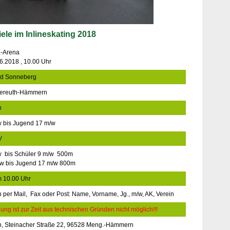
le im Inlineskating 2018
-Arena
6.2018 , 10.00 Uhr
nd Sonneberg
ereuth-Hämmern
n
w bis Jugend 17 m/w
V
w bis Schüler 9 m/w 500m
/w bis Jugend 17 m/w 800m
um 10.00 Uhr
n per Mail, Fax oder Post: Name, Vorname, Jg., m/w, AK, Verein
ng ist zur Zeit aus technischen Gründen nicht möglich!!!
in, Steinacher Straße 22, 96528 Meng.-Hämmern