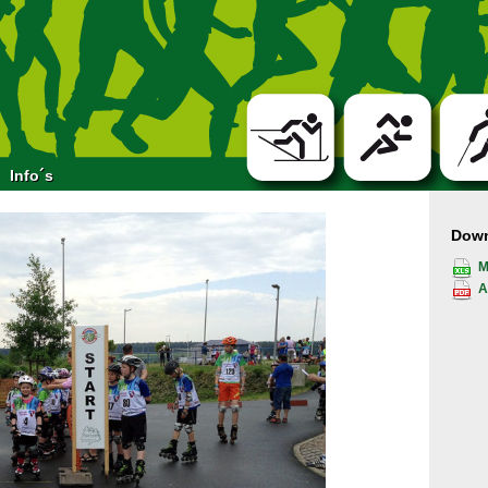
Info´s
Dow
M
A