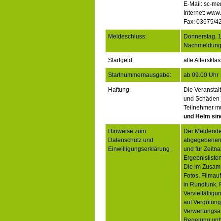
E-Mail: sc-
Internet: ww
Fax: 03675/4
Meldeschluss:
Donnerstag, 
Nachmeldunge
Startgeld:
alle Alterskla
Startnummernausgabe:
ab 09.00 Uhr
Haftung:
Die Veranstalt
und Schäden j
Teilnehmer mu
und Helm sind
Hinweise zum
Der Meldende 
Datenschutz und
abgegebenen D
Einwilligungserklärung :
und für Zeitn
Ergebnislisten
Die im Zusam
Fotos, Filmau
in Rundfunk, 
Vervielfältig
auf Vergütung
Verwertungsan
Regelung unb