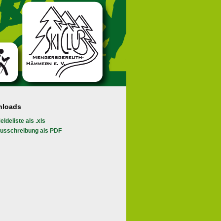
nloads
eldeliste als .xls
usschreibung als PDF